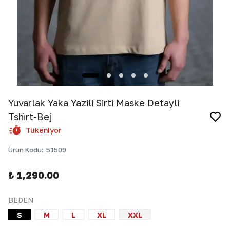
Yuvarlak Yaka Yazili Sirti Maske Detayli
Tshi̇rt-Bej
Tükeniyor
Ürün Kodu
:
51509
₺ 1,290.00
BEDEN
S
M
L
XL
XXL