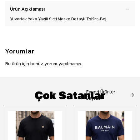
Ürün Açıklaması
Yuvarlak Yaka Yazili Sirti Maske Detayli Tshi̇rt-Bej
Yorumlar
Bu ürün için henüz yorum yapılmamış.
Çok Satanlar
Favori Ürünler
Sayfası