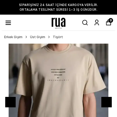
SIPARIŞINIZ 24 SAAT IÇINDE KARGOYA VERILIR.
ORTALAMA TESLIMAT SÜRESI 1–3 IŞ GÜNÜDÜR.
0
Erkek Giyim
Üst Giyim
Tişört