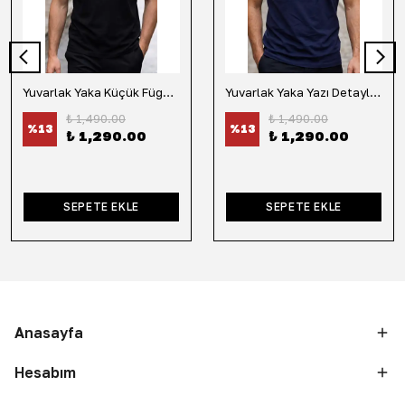
Yuvarlak Yaka Küçük Fügür Detaylı Tişört-Siyah
Yuvarlak Yaka Yazı Detaylı Tişört-Lacivert
₺ 1,490.00
₺ 1,490.00
%
13
%
13
₺ 1,290.00
₺ 1,290.00
SEPETE EKLE
SEPETE EKLE
Anasayfa
Hesabım