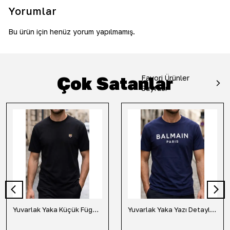
Yorumlar
Bu ürün için henüz yorum yapılmamış.
Çok Satanlar
Favori Ürünler
Sayfası
Yuvarlak Yaka Küçük Fügür Detaylı Tişört-Siyah
Yuvarlak Yaka Yazı Detaylı Tişört-Lacivert