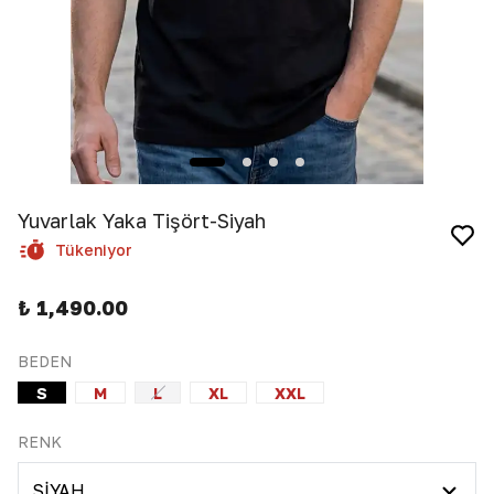
Yuvarlak Yaka Tişört-Siyah
Tükeniyor
₺ 1,490.00
BEDEN
S
M
L
XL
XXL
RENK