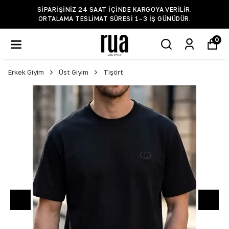
SIPARIŞINIZ 24 SAAT IÇINDE KARGOYA VERILIR.
ORTALAMA TESLIMAT SÜRESI 1–3 IŞ GÜNÜDÜR.
0
Erkek Giyim
Üst Giyim
Tişört