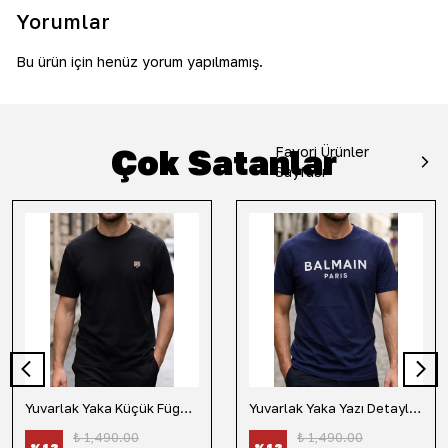
Yorumlar
Bu ürün için henüz yorum yapılmamış.
Çok Satanlar
Favori Ürünler
Sayfası
Yuvarlak Yaka Küçük Fügür Detaylı Tişört-Siyah
Yuvarlak Yaka Yazı Detaylı Tişört-Lacivert
₺ 1,490.00
₺ 1,490.00