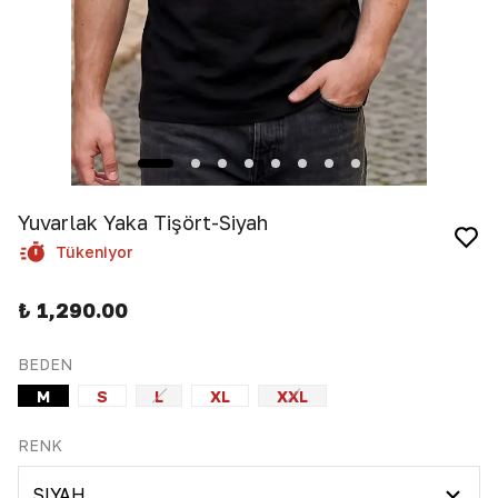
Yuvarlak Yaka Tişört-Siyah
Tükeniyor
₺ 1,290.00
BEDEN
M
S
L
XL
XXL
RENK