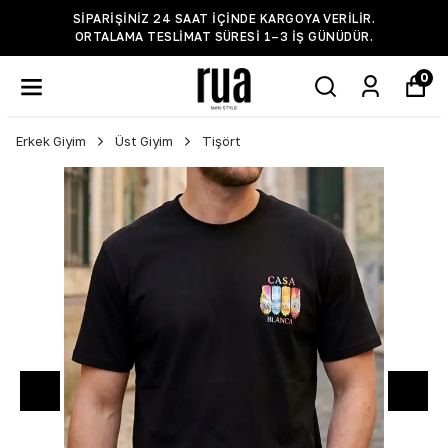
SIPARIŞINIZ 24 SAAT IÇINDE KARGOYA VERILIR.
ORTALAMA TESLIMAT SÜRESI 1–3 IŞ GÜNÜDÜR.
0
Erkek Giyim
Üst Giyim
Tişört