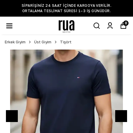
SIPARIŞINIZ 24 SAAT IÇINDE KARGOYA VERILIR.
ORTALAMA TESLIMAT SÜRESI 1–3 IŞ GÜNÜDÜR.
0
Erkek Giyim
Üst Giyim
Tişört