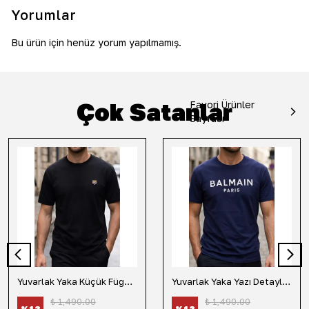
Yorumlar
Bu ürün için henüz yorum yapılmamış.
Çok Satanlar
Favori Ürünler
Sayfası
Yuvarlak Yaka Küçük Fügür Detaylı Tişört-Siyah
Yuvarlak Yaka Yazı Detaylı Tişört-Lacivert
₺ 1,490.00
₺ 1,490.00