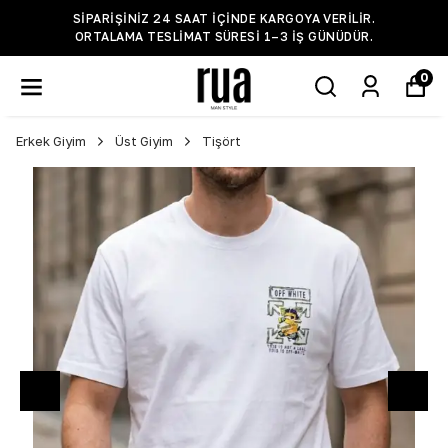
SIPARIŞINIZ 24 SAAT IÇINDE KARGOYA VERILIR.
ORTALAMA TESLIMAT SÜRESI 1–3 IŞ GÜNÜDÜR.
0
Erkek Giyim
Üst Giyim
Tişört