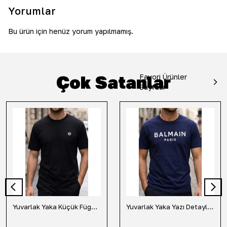
Yorumlar
Bu ürün için henüz yorum yapılmamış.
Çok Satanlar
Favori Ürünler
Sayfası
Yuvarlak Yaka Küçük Fügür Detaylı Tişört-Siyah
Yuvarlak Yaka Yazı Detaylı Tişört-Lacivert