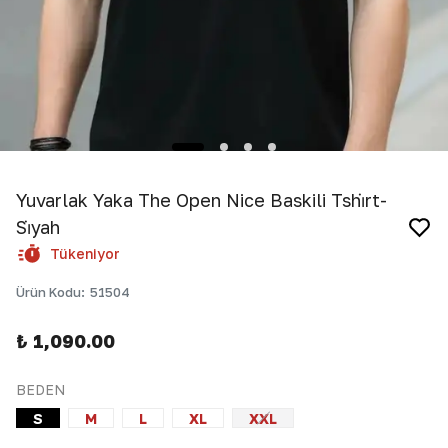
Yuvarlak Yaka The Open Nice Baskili Tshi̇rt-
Si̇yah
Tükeniyor
Ürün Kodu
:
51504
₺ 1,090.00
BEDEN
S
M
L
XL
XXL