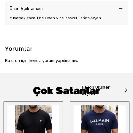
Ürün Açıklaması
Yuvarlak Yaka The Open Nice Baskili Tshi̇rt-Si̇yah
Yorumlar
Bu ürün için henüz yorum yapılmamış.
Çok Satanlar
Favori Ürünler
Sayfası