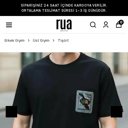
SIPARIŞINIZ 24 SAAT IÇINDE KARGOYA VERILIR.
ORTALAMA TESLIMAT SÜRESI 1–3 IŞ GÜNÜDÜR.
0
Erkek Giyim
Üst Giyim
Tişört