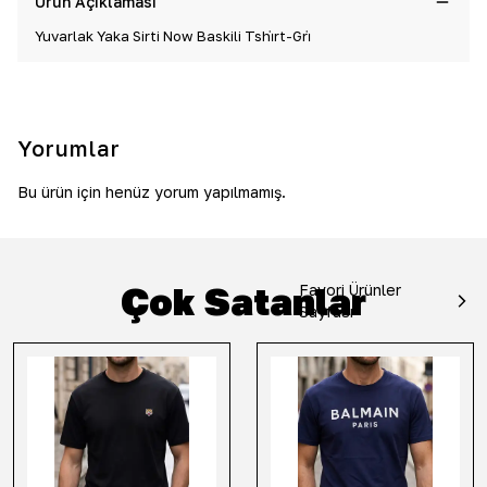
Ürün Açıklaması
Yuvarlak Yaka Sirti Now Baskili Tshi̇rt-Gri̇
Yorumlar
Bu ürün için henüz yorum yapılmamış.
Çok Satanlar
Favori Ürünler
Sayfası