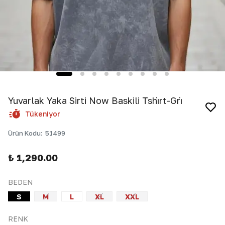
Yuvarlak Yaka Sirti Now Baskili Tshi̇rt-Gri̇
Tükeniyor
Ürün Kodu
:
51499
₺ 1,290.00
BEDEN
S
M
L
XL
XXL
RENK