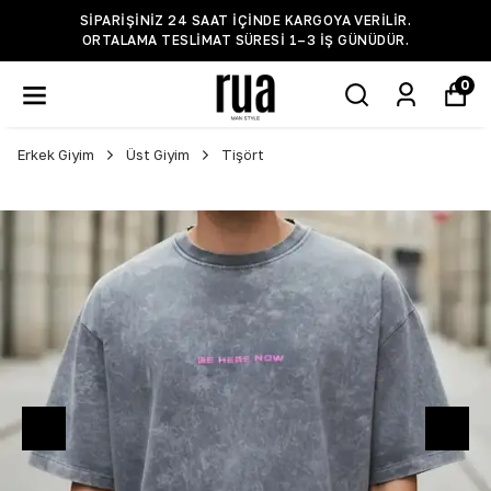
SIPARIŞINIZ 24 SAAT IÇINDE KARGOYA VERILIR.
ORTALAMA TESLIMAT SÜRESI 1–3 IŞ GÜNÜDÜR.
0
Erkek Giyim
Üst Giyim
Tişört