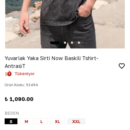
Yuvarlak Yaka Sirti Now Baskili Tshi̇rt-
Antrasi̇T
Tükeniyor
Ürün Kodu
:
51494
₺ 1,090.00
BEDEN
S
M
L
XL
XXL