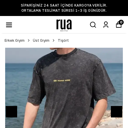
SIPARIŞINIZ 24 SAAT IÇINDE KARGOYA VERILIR.
ORTALAMA TESLIMAT SÜRESI 1–3 IŞ GÜNÜDÜR.
0
Erkek Giyim
Üst Giyim
Tişört