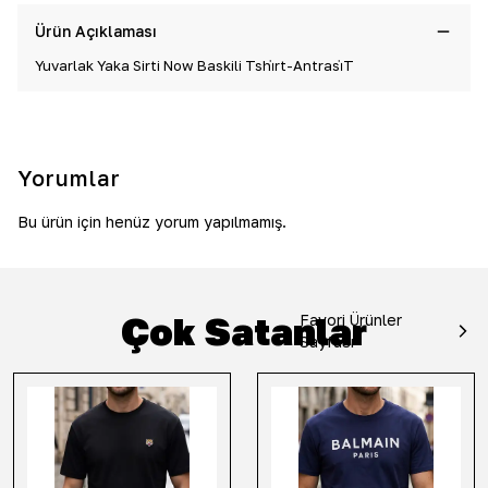
Ürün Açıklaması
Yuvarlak Yaka Sirti Now Baskili Tshi̇rt-Antrasi̇T
Yorumlar
Bu ürün için henüz yorum yapılmamış.
Çok Satanlar
Favori Ürünler
Sayfası