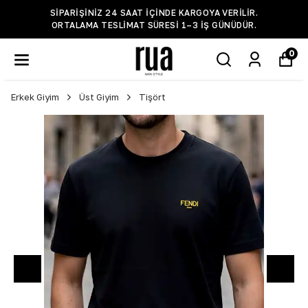
SIPARIŞINIZ 24 SAAT IÇINDE KARGOYA VERILIR.
ORTALAMA TESLIMAT SÜRESI 1–3 IŞ GÜNÜDÜR.
0
Erkek Giyim
Üst Giyim
Tişört