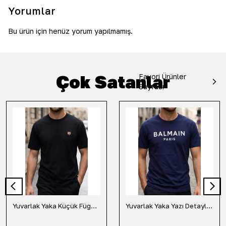
Yorumlar
Bu ürün için henüz yorum yapılmamış.
Çok Satanlar
Favori Ürünler
Sayfası
Yuvarlak Yaka Küçük Fügür Detaylı Tişört-Siyah
Yuvarlak Yaka Yazı Detaylı Tişört-Lacivert