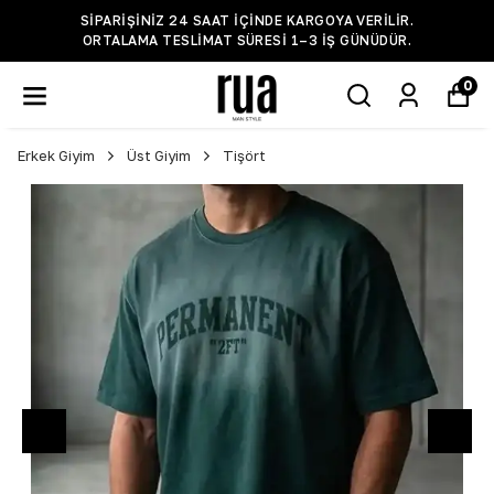
ERILIR.
BİLGİ VE DESTEK WHATSAPP HATTI +90 
NÜDÜR.
5935
0
Erkek Giyim
Üst Giyim
Tişört