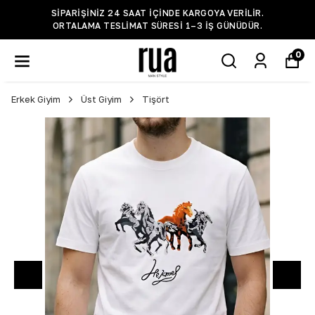
SIPARIŞINIZ 24 SAAT IÇINDE KARGOYA VERILIR.
ORTALAMA TESLIMAT SÜRESI 1–3 IŞ GÜNÜDÜR.
0
Erkek Giyim
Üst Giyim
Tişört