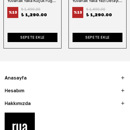
Yuvarlak Yaka Küçük Fügür Detaylı Tişört-Siyah
Yuvarlak Yaka Yazı Detaylı Tişört-Lacivert
₺ 1,490.00
₺ 1,490.00
%
13
%
13
₺ 1,290.00
₺ 1,290.00
SEPETE EKLE
SEPETE EKLE
Anasayfa
Hesabım
Hakkımızda