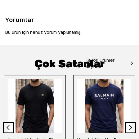
Yorumlar
Bu ürün için henüz yorum yapılmamış.
Çok Satanlar
Favori Ürünler
Sayfası