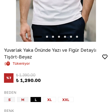
Yuvarlak Yaka Önünde Yazı ve Figür Detaylı
Tişört-Beyaz
Tükeniyor
₺ 1,390.00
%
7
₺ 1,290.00
BEDEN
S
M
L
XL
XXL
RENK