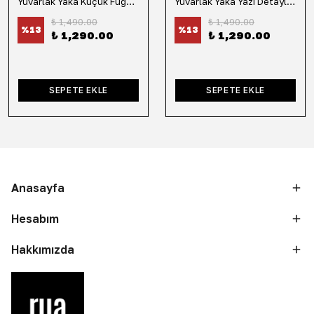
Yuvarlak Yaka Küçük Fügür Detaylı Tişört-Siyah
Yuvarlak Yaka Yazı Detaylı Tişört-Lacivert
₺ 1,490.00
₺ 1,490.00
%
13
%
13
₺ 1,290.00
₺ 1,290.00
SEPETE EKLE
SEPETE EKLE
Anasayfa
Hesabım
Hakkımızda