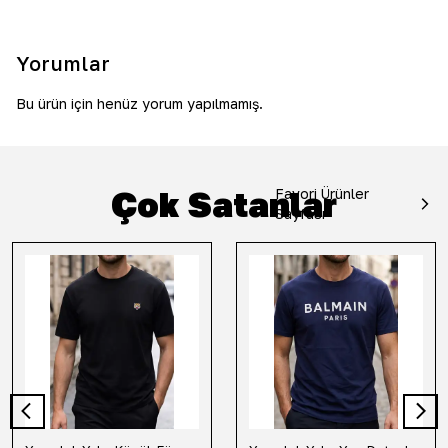
Yorumlar
Bu ürün için henüz yorum yapılmamış.
Çok Satanlar
Favori Ürünler
Sayfası