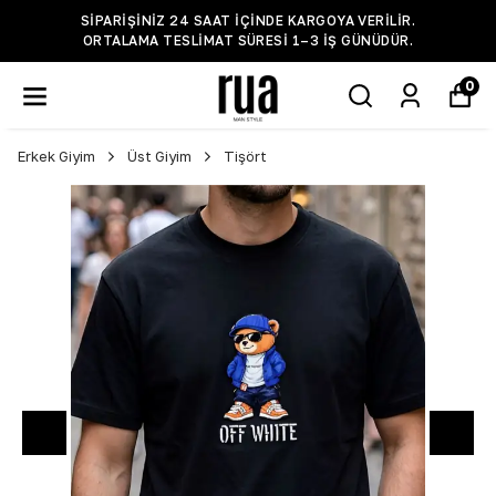
SIPARIŞINIZ 24 SAAT IÇINDE KARGOYA VERILIR.
ORTALAMA TESLIMAT SÜRESI 1–3 IŞ GÜNÜDÜR.
0
Erkek Giyim
Üst Giyim
Tişört