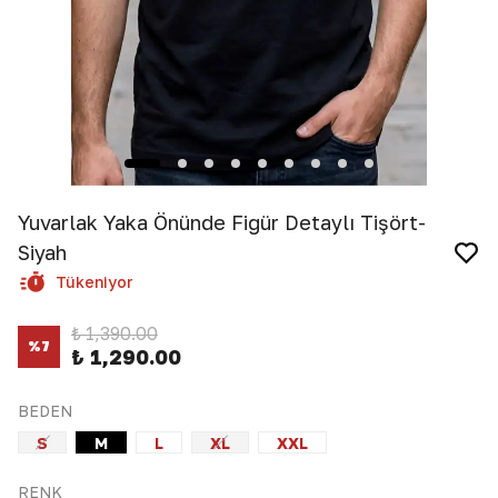
Yuvarlak Yaka Önünde Figür Detaylı Tişört-
Siyah
Tükeniyor
₺ 1,390.00
%
7
₺ 1,290.00
BEDEN
S
M
L
XL
XXL
RENK