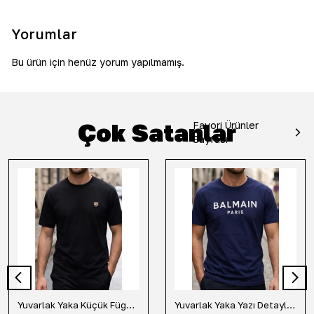
Yorumlar
Bu ürün için henüz yorum yapılmamış.
Çok Satanlar
Favori Ürünler
Sayfası
Yuvarlak Yaka Küçük Fügür Detaylı Tişört-Siyah
Yuvarlak Yaka Yazı Detaylı Tişört-Lacivert