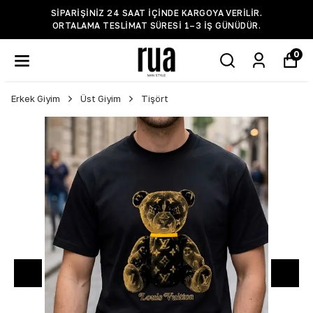
SIPARIŞINIZ 24 SAAT IÇINDE KARGOYA VERILIR.
ORTALAMA TESLIMAT SÜRESI 1–3 IŞ GÜNÜDÜR.
0
Erkek Giyim
Üst Giyim
Tişört