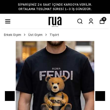
SIPARIŞINIZ 24 SAAT IÇINDE KARGOYA VERILIR.
ORTALAMA TESLIMAT SÜRESI 1–3 IŞ GÜNÜDÜR.
0
Erkek Giyim
Üst Giyim
Tişört