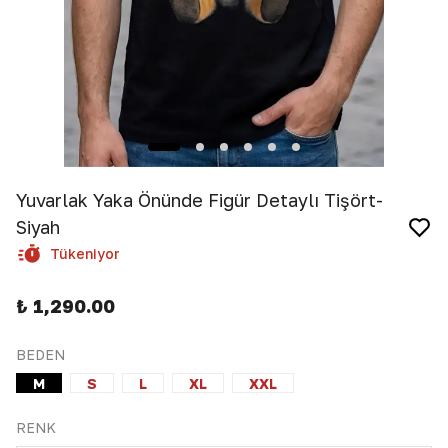
Yuvarlak Yaka Önünde Figür Detaylı Tişört-
Siyah
Tükeniyor
₺ 1,290.00
BEDEN
M
S
L
XL
XXL
RENK