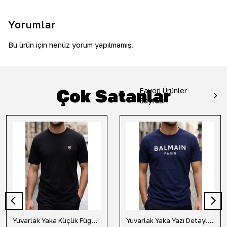
Yorumlar
Bu ürün için henüz yorum yapılmamış.
Çok Satanlar
Favori Ürünler
Sayfası
Yuvarlak Yaka Küçük Fügür Detaylı Tişört-Siyah
Yuvarlak Yaka Yazı Detaylı Tişört-Lacivert