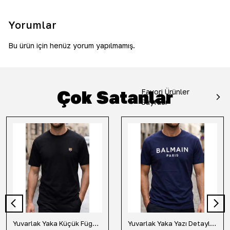
Yorumlar
Bu ürün için henüz yorum yapılmamış.
Çok Satanlar
Favori Ürünler
Sayfası
Yuvarlak Yaka Küçük Fügür Detaylı Tişört-Siyah
Yuvarlak Yaka Yazı Detaylı Tişört-Lacivert