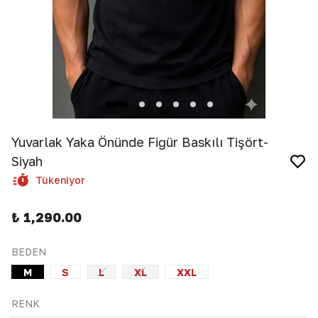
Yuvarlak Yaka Önünde Fiğür Baskılı Tişört-
Siyah
Tükeniyor
₺ 1,290.00
BEDEN
M
S
L
XL
XXL
RENK