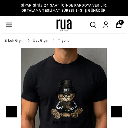
SIPARIŞINIZ 24 SAAT IÇINDE KARGOYA VERILIR.
ORTALAMA TESLIMAT SÜRESI 1–3 IŞ GÜNÜDÜR.
0
Erkek Giyim
Üst Giyim
Tişört