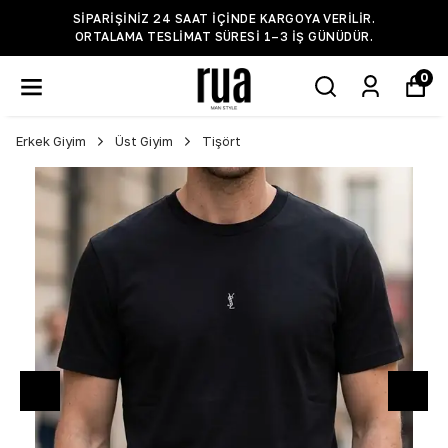
SIPARIŞINIZ 24 SAAT IÇINDE KARGOYA VERILIR.
ORTALAMA TESLIMAT SÜRESI 1–3 IŞ GÜNÜDÜR.
0
Erkek Giyim
Üst Giyim
Tişört