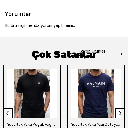
Yorumlar
Bu ürün için henüz yorum yapılmamış.
Çok Satanlar
Favori Ürünler
Sayfası
Yuvarlak Yaka Küçük Fügür Detaylı Tişört-Siyah
Yuvarlak Yaka Yazı Detaylı Tişört-Lacivert