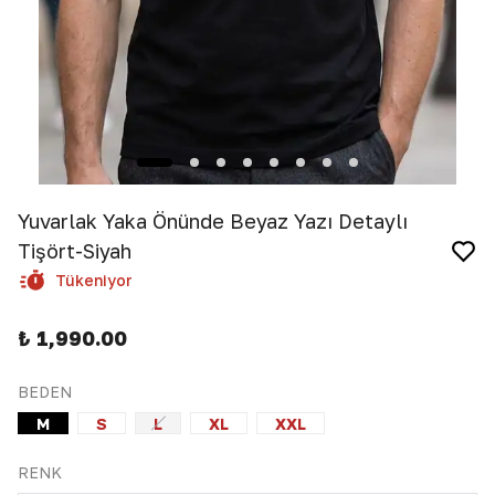
Yuvarlak Yaka Önünde Beyaz Yazı Detaylı
Tişört-Siyah
Tükeniyor
₺ 1,990.00
BEDEN
M
S
L
XL
XXL
RENK