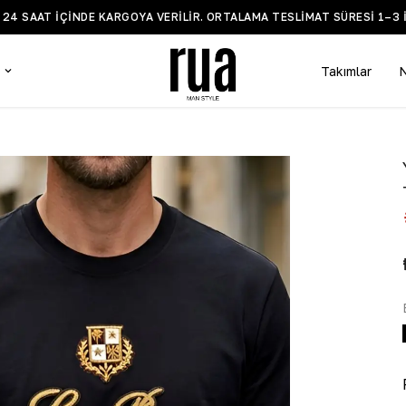
Z 24 SAAT IÇINDE KARGOYA VERILIR. ORTALAMA TESLIMAT SÜRESI 1–3 
Takımlar