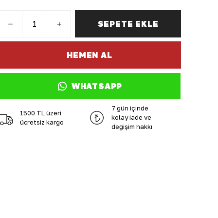
SEPETE EKLE
HEMEN AL
WHATSAPP
7 gün içinde
1500 TL üzeri
kolay iade ve
ücretsiz kargo
değişim hakkı