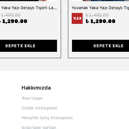
Yuvarlak Yaka Yazı Detaylı Tişört-Lacivert
 1,490.00
₺ 1,490.00
%
13
₺ 1,290.00
₺ 1,290.00
SEPETE EKLE
SEPETE EKLE
Hakkımızda
Bize Ulaşın
Gizlilik Sözleşmesi
Mesafeli Satış Sözleşmesi
İptal/İade Şartları