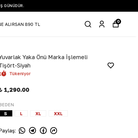
IŞ GÜNÜDÜR.
0
NE ALIRSAN 890 TL
Yuvarlak Yaka Önü Marka İşlemeli
Tişört-Siyah
Tükeniyor
₺ 1,290.00
BEDEN
S
L
XL
XXL
Paylaş
: