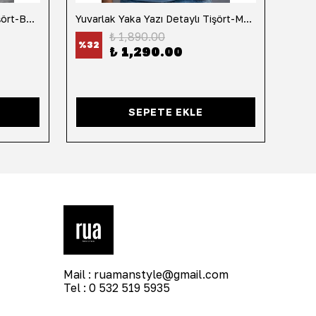
Yuvarlak Yaka Yazı Detaylı Tişört-Beyaz
Yuvarlak Yaka Yazı Detaylı Tişört-Mavi
Yuvar
₺ 1,890.00
%
32
%
32
₺ 1,290.00
SEPETE EKLE
Mail :
ruamanstyle@gmail.com
Tel : 0 532 519 5935