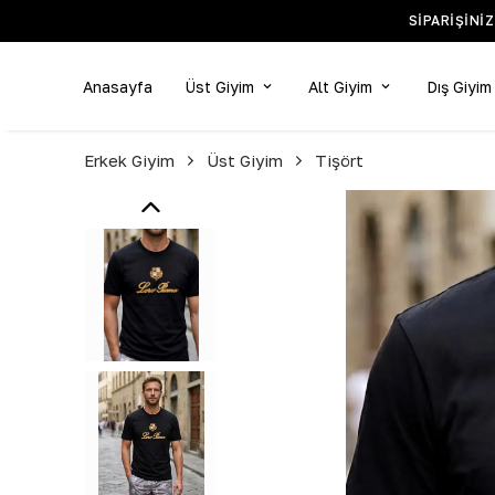
SIPARIŞINI
Anasayfa
Üst Giyim
Alt Giyim
Dış Giyim
Erkek Giyim
Üst Giyim
Tişört