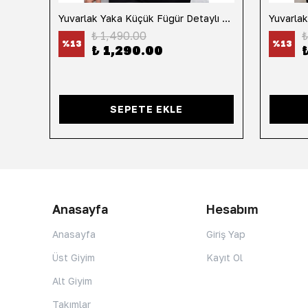
h
Yuvarlak Yaka Küçük Fügür Detaylı Tişört-Siyah
₺ 1,490.00
₺
%
13
%
13
₺ 1,290.00
SEPETE EKLE
Anasayfa
Hesabım
Anasayfa
Giriş Yap
Üst Giyim
Kayıt Ol
Alt Giyim
Takımlar