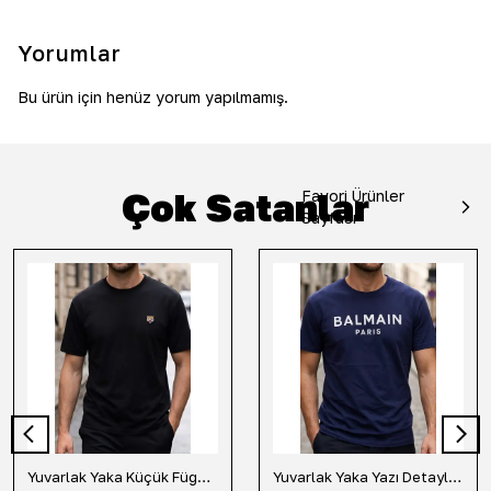
Yorumlar
Bu ürün için henüz yorum yapılmamış.
Çok Satanlar
Favori Ürünler
Sayfası
Yuvarlak Yaka Küçük Fügür Detaylı Tişört-Siyah
Yuvarlak Yaka Yazı Detaylı Tişört-Lacivert