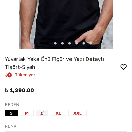
Yuvarlak Yaka Önü Figür ve Yazı Detaylı
Tişört-Siyah
Tükeniyor
₺ 1,290.00
BEDEN
S
M
L
XL
XXL
RENK