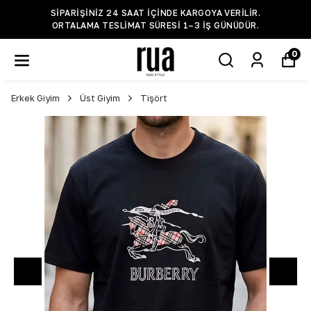
SIPARIŞINIZ 24 SAAT IÇINDE KARGOYA VERILIR.
ORTALAMA TESLIMAT SÜRESI 1–3 IŞ GÜNÜDÜR.
0
Erkek Giyim
Üst Giyim
Tişört