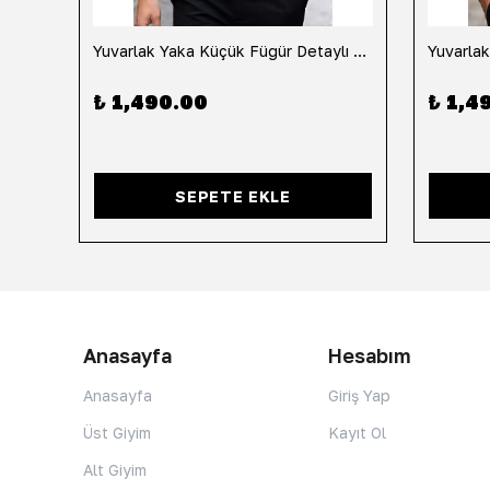
h
Yuvarlak Yaka Küçük Fügür Detaylı Tişört-Siyah
₺ 1,490.00
₺ 1,4
SEPETE EKLE
Anasayfa
Hesabım
Anasayfa
Giriş Yap
Üst Giyim
Kayıt Ol
Alt Giyim