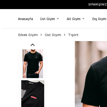
IŞ GÜNÜDÜR.
Anasayfa
Üst Giyim
Alt Giyim
Dış Giyim
Erkek Giyim
Üst Giyim
Tişört