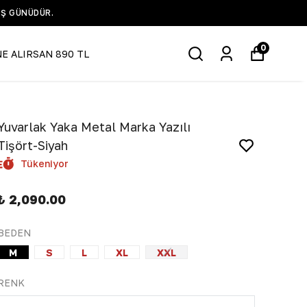
BİLGİ VE DESTEK WHATSAPP HATTI +90 532 519 5935
0
NE ALIRSAN 890 TL
Yuvarlak Yaka Metal Marka Yazılı
Tişört-Siyah
Tükeniyor
₺ 2,090.00
BEDEN
M
S
L
XL
XXL
RENK