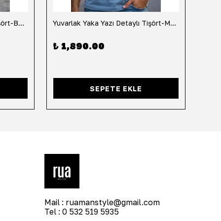
Yuvarlak Yaka Yazı Detaylı Tişört-Beyaz
Yuvarlak Yaka Yazı Detaylı Tişört-Mavi
Yuvar
₺ 1,890.00
₺ 1
SEPETE EKLE
Mail :
ruamanstyle@gmail.com
Tel : 0 532 519 5935