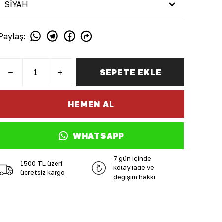
Paylaş
:
SEPETE EKLE
HEMEN AL
WHATSAPP
7 gün içinde
1500 TL üzeri
kolay iade ve
ücretsiz kargo
değişim hakkı