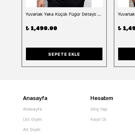
h
Yuvarlak Yaka Küçük Fügür Detaylı Tişört-Siyah
₺ 1,490.00
₺ 1,4
SEPETE EKLE
Anasayfa
Hesabım
Anasayfa
Giriş Yap
Üst Giyim
Kayıt Ol
Alt Giyim