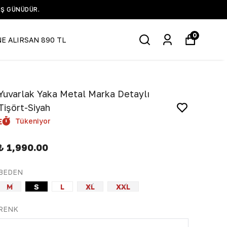
IŞ GÜNÜDÜR.
0
NE ALIRSAN 890 TL
Yuvarlak Yaka Metal Marka Detaylı
Tişört-Siyah
Tükeniyor
₺ 1,990.00
BEDEN
M
S
L
XL
XXL
RENK