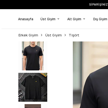
SIPARIŞINI
Anasayfa
Üst Giyim
Alt Giyim
Dış Giyim
Erkek Giyim
Üst Giyim
Tişört