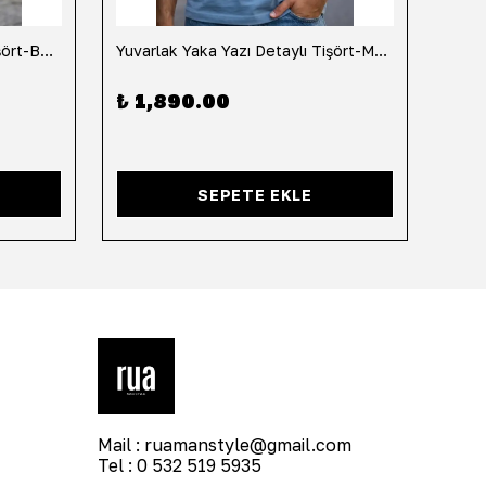
Yuvarlak Yaka Yazı Detaylı Tişört-Beyaz
Yuvarlak Yaka Yazı Detaylı Tişört-Mavi
Yuvar
₺ 1,890.00
₺ 1
SEPETE EKLE
Mail :
ruamanstyle@gmail.com
Tel : 0 532 519 5935