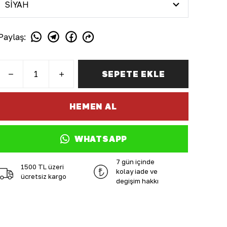
Paylaş
:
SEPETE EKLE
HEMEN AL
WHATSAPP
7 gün içinde
1500 TL üzeri
kolay iade ve
ücretsiz kargo
değişim hakkı