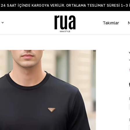
Z 24 SAAT IÇINDE KARGOYA VERILIR. ORTALAMA TESLIMAT SÜRESI 1–3 
Takımlar