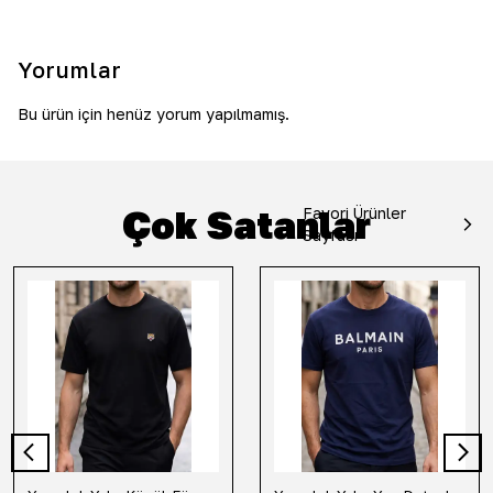
Yorumlar
Bu ürün için henüz yorum yapılmamış.
Çok Satanlar
Favori Ürünler
Sayfası