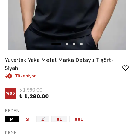
Yuvarlak Yaka Metal Marka Detaylı Tişört-
Siyah
Tükeniyor
₺ 1,990.00
%
35
₺ 1,290.00
BEDEN
M
S
L
XL
XXL
RENK