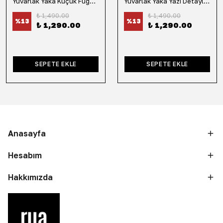
Yuvarlak Yaka Küçük Fügür Detaylı Tişört-Siyah
Yuvarlak Yaka Yazı Detaylı Tişört-Lacivert
₺ 1,490.00
₺ 1,490.00
%
13
%
13
₺ 1,290.00
₺ 1,290.00
SEPETE EKLE
SEPETE EKLE
Anasayfa
Hesabım
Hakkımızda