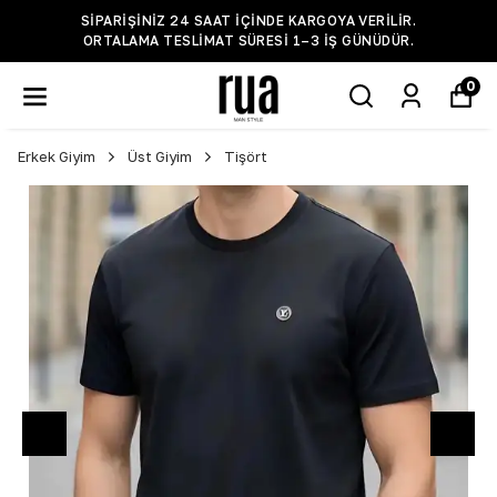
SIPARIŞINIZ 24 SAAT IÇINDE KARGOYA VERILIR.
ORTALAMA TESLIMAT SÜRESI 1–3 IŞ GÜNÜDÜR.
0
Erkek Giyim
Üst Giyim
Tişört