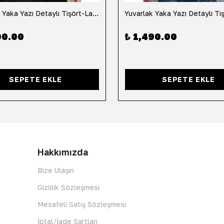
Yuvarlak Yaka Yazı Detaylı Tişört-Lacivert
90.00
₺ 1,490.00
SEPETE EKLE
SEPETE EKLE
Hakkımızda
Bize Ulaşın
Gizlilik Sözleşmesi
Mesafeli Satış Sözleşmesi
İptal/İade Şartları