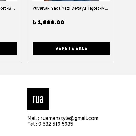
Yuvarlak Yaka Yazı Detaylı Tişört-Beyaz
Yuvarlak Yaka Yazı Detaylı Tişört-Mavi
Yuvar
₺ 1,890.00
₺ 1
SEPETE EKLE
Mail :
ruamanstyle@gmail.com
Tel : 0 532 519 5935