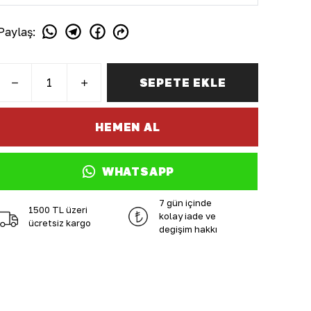
Paylaş
:
SEPETE EKLE
HEMEN AL
WHATSAPP
7 gün içinde
1500 TL üzeri
kolay iade ve
ücretsiz kargo
değişim hakkı