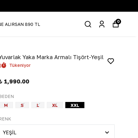
0
NE ALIRSAN 890 TL
Yuvarlak Yaka Marka Armalı Tişört-Yeşil
Tükeniyor
₺ 1,990.00
BEDEN
M
S
L
XL
XXL
RENK