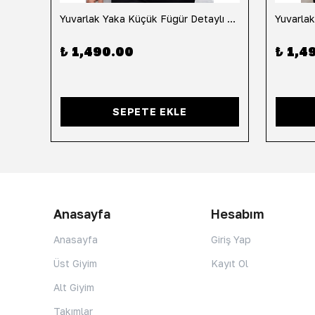
h
Yuvarlak Yaka Küçük Fügür Detaylı Tişört-Siyah
₺ 1,490.00
₺ 1,4
SEPETE EKLE
Anasayfa
Hesabım
Anasayfa
Giriş Yap
Üst Giyim
Kayıt Ol
Alt Giyim
Takımlar