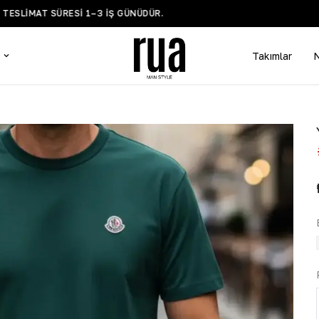
BİLGİ VE DESTEK WHATSAPP HATTI +90 532 519 5935
Takımlar