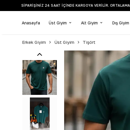
Anasayfa
Üst Giyim
Alt Giyim
Dış Giyim
Erkek Giyim
Üst Giyim
Tişört