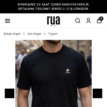
SIPARIŞINIZ 24 SAAT IÇINDE KARGOYA VERILIR.
ORTALAMA TESLIMAT SÜRESI 1–3 IŞ GÜNÜDÜR.
0
Erkek Giyim
Üst Giyim
Tişört