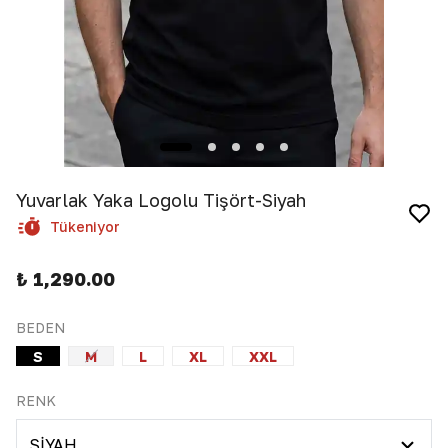
Yuvarlak Yaka Logolu Tişört-Siyah
Tükeniyor
₺ 1,290.00
BEDEN
S
M
L
XL
XXL
RENK