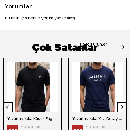
Yorumlar
Bu ürün için henüz yorum yapılmamış.
Çok Satanlar
Favori Ürünler
Sayfası
Yuvarlak Yaka Küçük Fügür Detaylı Tişört-Siyah
Yuvarlak Yaka Yazı Detaylı Tişört-Lacivert
₺ 1,490.00
₺ 1,490.00