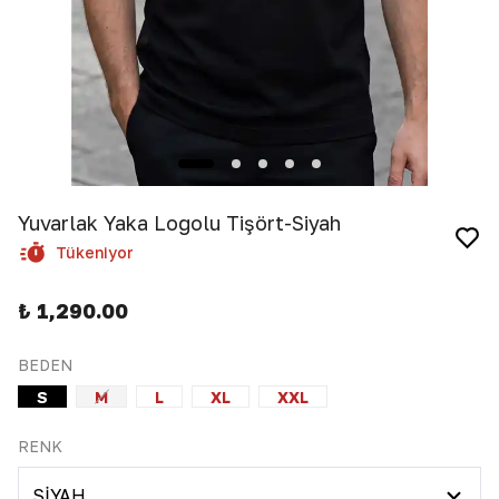
Yuvarlak Yaka Logolu Tişört-Siyah
Tükeniyor
₺ 1,290.00
BEDEN
S
M
L
XL
XXL
RENK