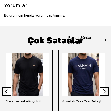
Yorumlar
Bu ürün için henüz yorum yapılmamış.
Çok Satanlar
Favori Ürünler
Sayfası
Yuvarlak Yaka Küçük Fügür Detaylı Tişört-Siyah
Yuvarlak Yaka Yazı Detaylı Tişört-Lacivert