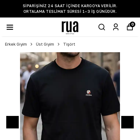
SIPARIŞINIZ 24 SAAT IÇINDE KARGOYA VERILIR.
ORTALAMA TESLIMAT SÜRESI 1–3 IŞ GÜNÜDÜR.
0
Erkek Giyim
Üst Giyim
Tişört