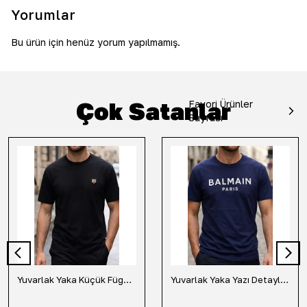
Yorumlar
Bu ürün için henüz yorum yapılmamış.
Çok Satanlar
Favori Ürünler
Sayfası
Yuvarlak Yaka Küçük Fügür Detaylı Tişört-Siyah
Yuvarlak Yaka Yazı Detaylı Tişört-Lacivert