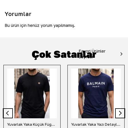
Yorumlar
Bu ürün için henüz yorum yapılmamış.
Çok Satanlar
Favori Ürünler
Sayfası
Yuvarlak Yaka Küçük Fügür Detaylı Tişört-Siyah
Yuvarlak Yaka Yazı Detaylı Tişört-Lacivert