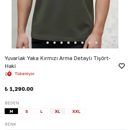
Yuvarlak Yaka Kırmızı Arma Detaylı Tişört-
Haki
Tükeniyor
₺ 1,290.00
BEDEN
M
S
L
XL
XXL
RENK