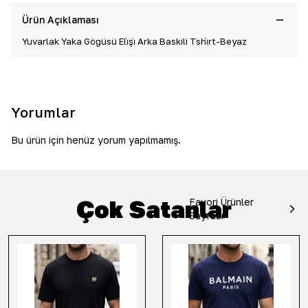
Ürün Açıklaması
Yuvarlak Yaka Göğüsü Eli̇şi̇ Arka Baskili Tshi̇rt-Beyaz
Yorumlar
Bu ürün için henüz yorum yapılmamış.
Çok Satanlar
Favori Ürünler
Sayfası