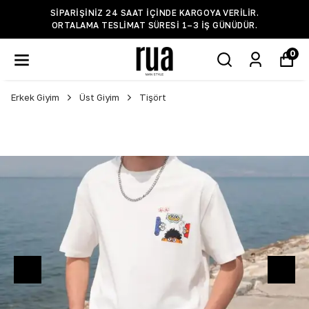
SIPARIŞINIZ 24 SAAT IÇINDE KARGOYA VERILIR.
ORTALAMA TESLIMAT SÜRESI 1–3 IŞ GÜNÜDÜR.
0
Erkek Giyim
Üst Giyim
Tişört