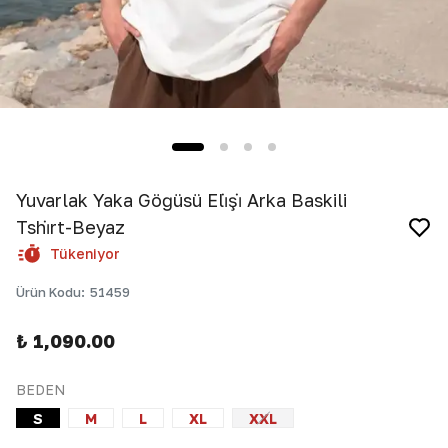
Yuvarlak Yaka Göğüsü Eli̇şi̇ Arka Baskili
Tshi̇rt-Beyaz
Tükeniyor
Ürün Kodu
:
51459
₺ 1,090.00
BEDEN
S
M
L
XL
XXL