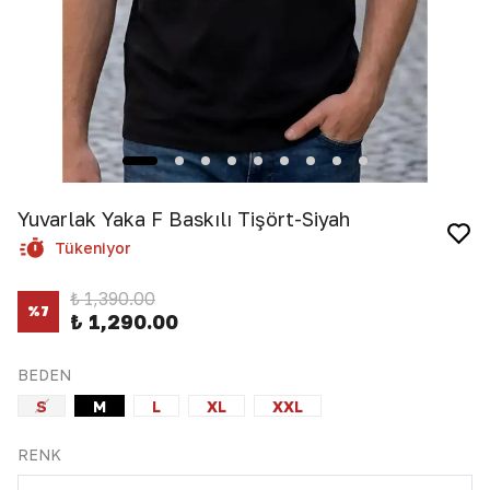
Yuvarlak Yaka F Baskılı Tişört-Siyah
Tükeniyor
₺ 1,390.00
%
7
₺ 1,290.00
BEDEN
S
M
L
XL
XXL
RENK