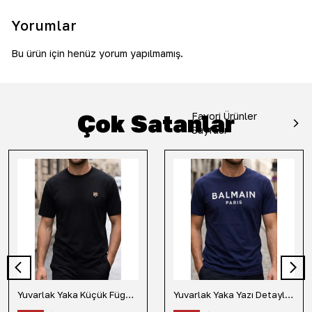
Yorumlar
Bu ürün için henüz yorum yapılmamış.
Çok Satanlar
Favori Ürünler
Sayfası
Yuvarlak Yaka Küçük Fügür Detaylı Tişört-Siyah
Yuvarlak Yaka Yazı Detaylı Tişört-Lacivert