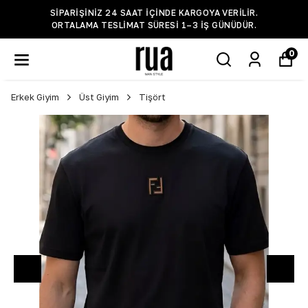
SIPARIŞINIZ 24 SAAT IÇINDE KARGOYA VERILIR.
ORTALAMA TESLIMAT SÜRESI 1–3 IŞ GÜNÜDÜR.
0
Erkek Giyim
Üst Giyim
Tişört