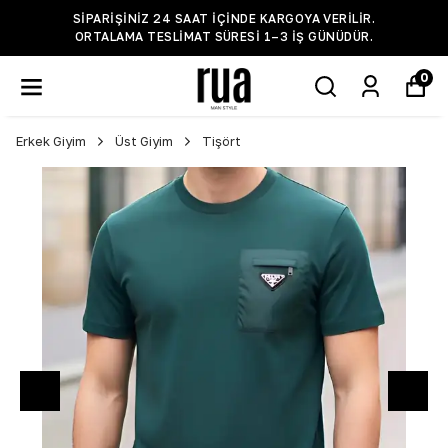
SIPARIŞINIZ 24 SAAT IÇINDE KARGOYA VERILIR.
ORTALAMA TESLIMAT SÜRESI 1–3 IŞ GÜNÜDÜR.
0
Erkek Giyim
Üst Giyim
Tişört