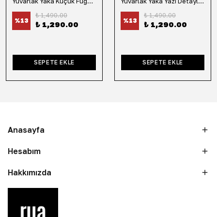
Yuvarlak Yaka Küçük Fügür Detaylı Tişört-Siyah
Yuvarlak Yaka Yazı Detaylı Tişört-Lacivert
₺ 1,490.00
₺ 1,490.00
%
13
%
13
₺ 1,290.00
₺ 1,290.00
SEPETE EKLE
SEPETE EKLE
Anasayfa
Hesabım
Hakkımızda