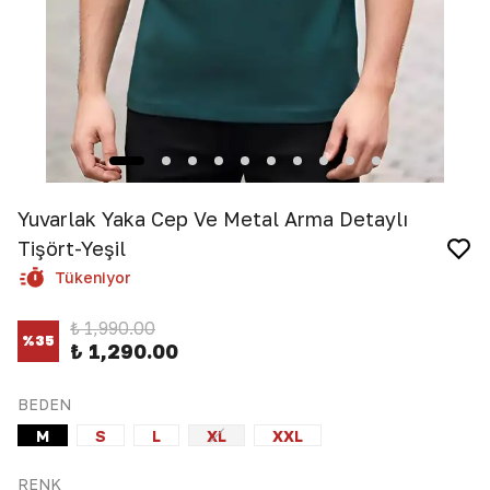
Yuvarlak Yaka Cep Ve Metal Arma Detaylı
Tişört-Yeşil
Tükeniyor
₺ 1,990.00
%
35
₺ 1,290.00
BEDEN
M
S
L
XL
XXL
RENK