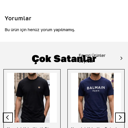
Yorumlar
Bu ürün için henüz yorum yapılmamış.
Çok Satanlar
Favori Ürünler
Sayfası