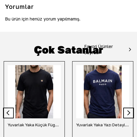
Yorumlar
Bu ürün için henüz yorum yapılmamış.
Çok Satanlar
Favori Ürünler
Sayfası
Yuvarlak Yaka Küçük Fügür Detaylı Tişört-Siyah
Yuvarlak Yaka Yazı Detaylı Tişört-Lacivert