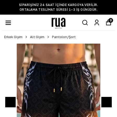
SIPARIŞINIZ 24 SAAT IÇINDE KARGOYA VERILIR.
ORTALAMA TESLIMAT SÜRESI 1–3 IŞ GÜNÜDÜR.
0
Erkek Giyim
Alt Giyim
Pantolon/Şort