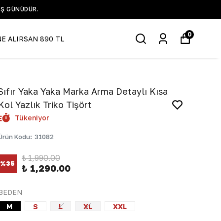
ATTI +90 532 519 5935
0
NE ALIRSAN 890 TL
Sıfır Yaka Yaka Marka Arma Detaylı Kısa
Kol Yazlık Triko Tişört
Tükeniyor
Ürün Kodu
:
31082
₺ 1,990.00
%
35
₺ 1,290.00
BEDEN
M
S
L
XL
XXL