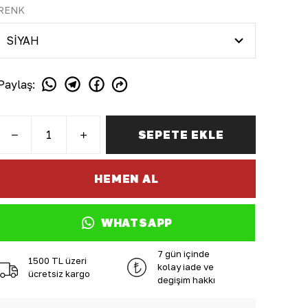
RENK
Paylaş
:
SEPETE EKLE
HEMEN AL
WHATSAPP
7 gün içinde
1500 TL üzeri
kolay iade ve
ücretsiz kargo
değişim hakkı