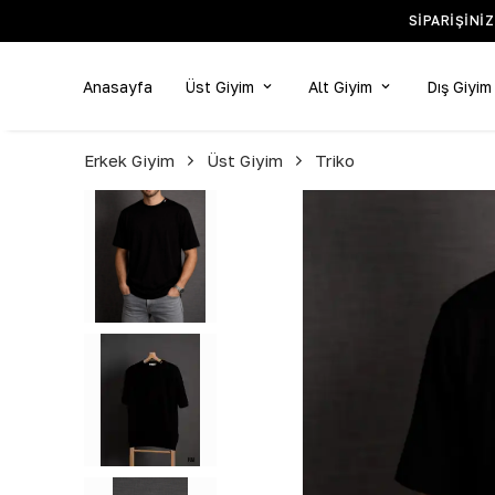
Anasayfa
Üst Giyim
Alt Giyim
Dış Giyim
Erkek Giyim
Üst Giyim
Triko