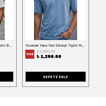
Yuvarlak Yaka Yazı Detaylı Tişört-Beyaz
Yuvarlak Yaka Yazı Detaylı Tişört-Mavi
Yuvar
₺ 1,890.00
%
32
%
32
₺ 1,290.00
SEPETE EKLE