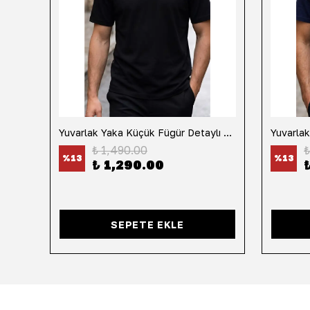
h
Yuvarlak Yaka Küçük Fügür Detaylı Tişört-Siyah
₺ 1,490.00
₺
%
13
%
13
₺ 1,290.00
SEPETE EKLE