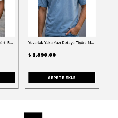
Yuvarlak Yaka Yazı Detaylı Tişört-Beyaz
Yuvarlak Yaka Yazı Detaylı Tişört-Mavi
Yuvar
₺ 1,890.00
₺ 1
SEPETE EKLE