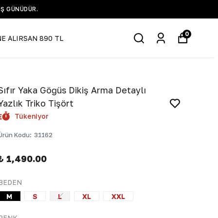
0
NE ALIRSAN 890 TL
Sıfır Yaka Göğüs Dikiş Arma Detaylı
Yazlık Triko Tişört
Tükeniyor
Ürün Kodu
:
31162
₺ 1,490.00
BEDEN
M
S
L
XL
XXL
RENK