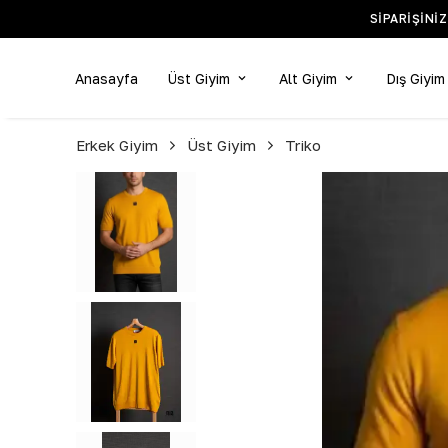
Anasayfa
Üst Giyim
Alt Giyim
Dış Giyim
Erkek Giyim
Üst Giyim
Triko