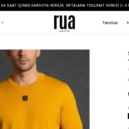
BİLGİ VE DESTEK WHATSAPP HATTI +90 532 519 5935
Takımlar