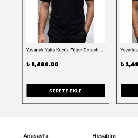
h
Yuvarlak Yaka Küçük Fügür Detaylı Tişört-Siyah
₺ 1,490.00
₺ 1,4
SEPETE EKLE
Anasayfa
Hesabım