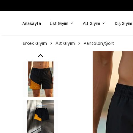
Anasayfa
Üst Giyim
Alt Giyim
Dış Giyim
Erkek Giyim
Alt Giyim
Pantolon/Şort