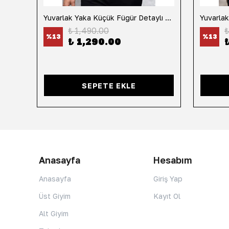
h
Yuvarlak Yaka Küçük Fügür Detaylı Tişört-Siyah
₺ 1,490.00
₺
%
13
%
13
₺ 1,290.00
SEPETE EKLE
Anasayfa
Hesabım
Anasayfa
Giriş Yap
Üst Giyim
Kayıt Ol
Alt Giyim