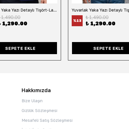
Yuvarlak Yaka Yazı Detaylı Tişört-Lacivert
 1,490.00
₺ 1,490.00
%
13
₺ 1,290.00
₺ 1,290.00
SEPETE EKLE
SEPETE EKLE
Hakkımızda
Bize Ulaşın
Gizlilik Sözleşmesi
Mesafeli Satış Sözleşmesi