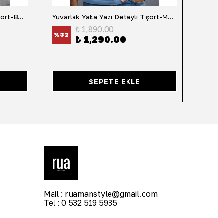
Yuvarlak Yaka Yazı Detaylı Tişört-Beyaz
Yuvarlak Yaka Yazı Detaylı Tişört-Mavi
Yuvar
₺ 1,890.00
%
32
%
32
₺ 1,290.00
SEPETE EKLE
Mail :
ruamanstyle@gmail.com
Tel : 0 532 519 5935