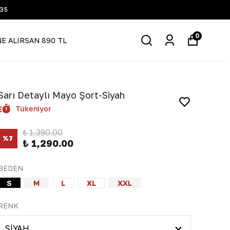
0
NE ALIRSAN 890 TL
Sarı Detaylı Mayo Şort-Siyah
Tükeniyor
₺ 1,390.00
%
7
₺ 1,290.00
BEDEN
S
M
L
XL
XXL
RENK