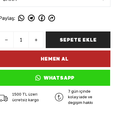
Paylaş
:
SEPETE EKLE
HEMEN AL
WHATSAPP
7 gün içinde
1500 TL üzeri
kolay iade ve
ücretsiz kargo
değişim hakkı