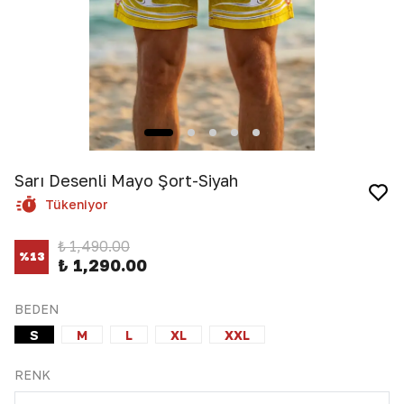
Sarı Desenli Mayo Şort-Siyah
Tükeniyor
₺ 1,490.00
%
13
₺ 1,290.00
BEDEN
S
M
L
XL
XXL
RENK