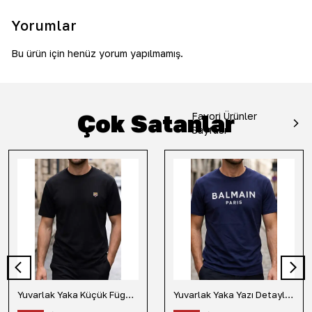
Yorumlar
Bu ürün için henüz yorum yapılmamış.
Çok Satanlar
Favori Ürünler
Sayfası
Yuvarlak Yaka Küçük Fügür Detaylı Tişört-Siyah
Yuvarlak Yaka Yazı Detaylı Tişört-Lacivert