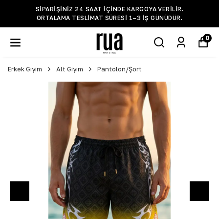
SIPARIŞINIZ 24 SAAT IÇINDE KARGOYA VERILIR.
ORTALAMA TESLIMAT SÜRESI 1–3 IŞ GÜNÜDÜR.
0
Erkek Giyim
Alt Giyim
Pantolon/Şort