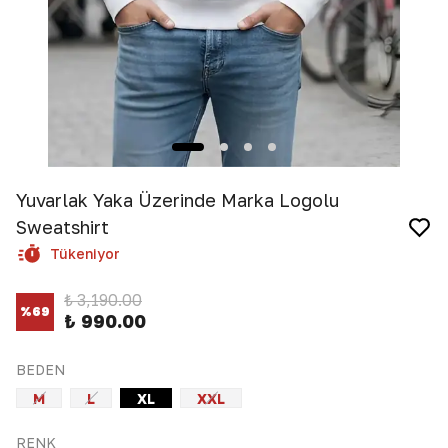
Yuvarlak Yaka Üzerinde Marka Logolu
Sweatshirt
Tükeniyor
₺ 3,190.00
%
69
₺ 990.00
BEDEN
M
L
XL
XXL
RENK