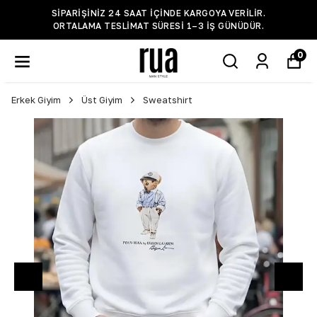
SIPARIŞINIZ 24 SAAT IÇINDE KARGOYA VERILIR.
ORTALAMA TESLIMAT SÜRESI 1–3 IŞ GÜNÜDÜR.
0
Erkek Giyim
Üst Giyim
Sweatshirt