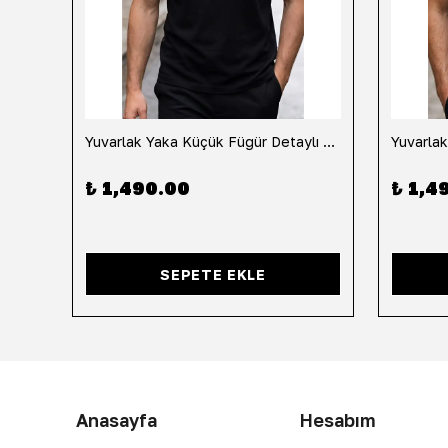
h
Yuvarlak Yaka Küçük Fügür Detaylı Tişört-Siyah
₺ 1,490.00
₺ 1,4
SEPETE EKLE
Anasayfa
Hesabım