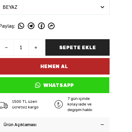
Paylaş
:
SEPETE EKLE
HEMEN AL
WHATSAPP
7 gün içinde
1500 TL üzeri
kolay iade ve
ücretsiz kargo
değişim hakkı
Ürün Açıklaması