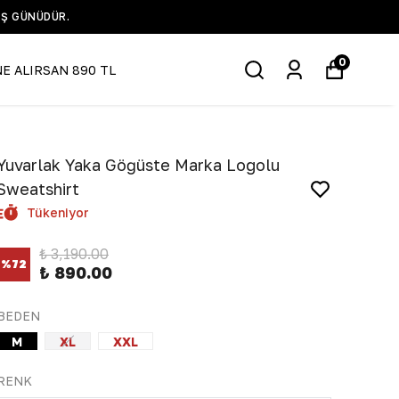
IŞ GÜNÜDÜR.
0
NE ALIRSAN 890 TL
Yuvarlak Yaka Göğüste Marka Logolu
Sweatshirt
Tükeniyor
₺ 3,190.00
%
72
₺ 890.00
BEDEN
M
XL
XXL
RENK