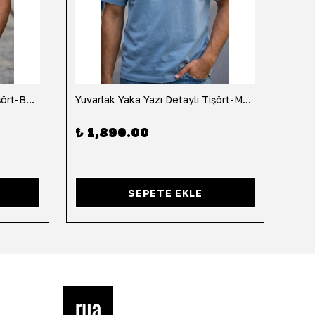
Yuvarlak Yaka Yazı Detaylı Tişört-Beyaz
Yuvarlak Yaka Yazı Detaylı Tişört-Mavi
Yuvar
₺ 1,890.00
₺ 1
SEPETE EKLE