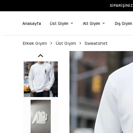
SIPARIŞINI
Anasayfa
Üst Giyim
Alt Giyim
Dış Giyim
Erkek Giyim
Üst Giyim
Sweatshirt