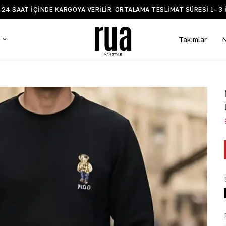
Z 24 SAAT IÇINDE KARGOYA VERILIR. ORTALAMA TESLIMAT SÜRESI 1–3 
Takımlar