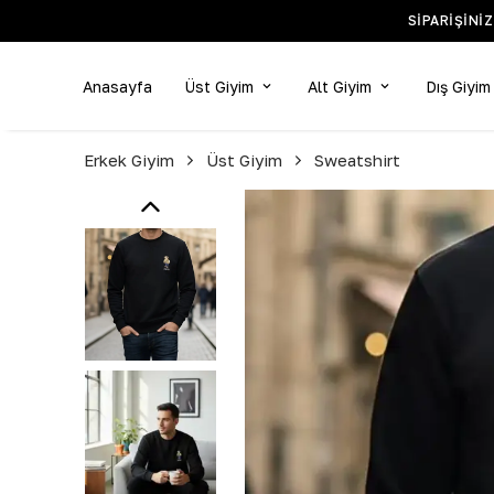
SIPARIŞINI
Anasayfa
Üst Giyim
Alt Giyim
Dış Giyim
Erkek Giyim
Üst Giyim
Sweatshirt