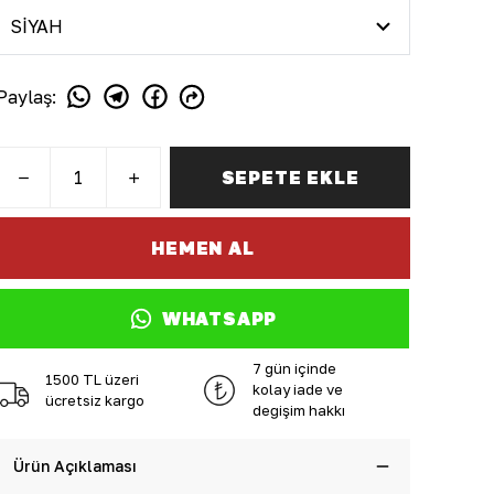
Paylaş
:
SEPETE EKLE
HEMEN AL
WHATSAPP
7 gün içinde
1500 TL üzeri
kolay iade ve
ücretsiz kargo
değişim hakkı
Ürün Açıklaması