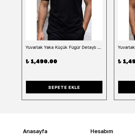
h
Yuvarlak Yaka Küçük Fügür Detaylı Tişört-Siyah
₺ 1,490.00
₺ 1,4
SEPETE EKLE
Anasayfa
Hesabım