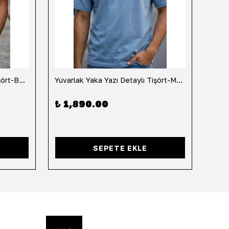
Yuvarlak Yaka Yazı Detaylı Tişört-Beyaz
Yuvarlak Yaka Yazı Detaylı Tişört-Mavi
Yuvar
₺ 1,890.00
₺ 1
SEPETE EKLE