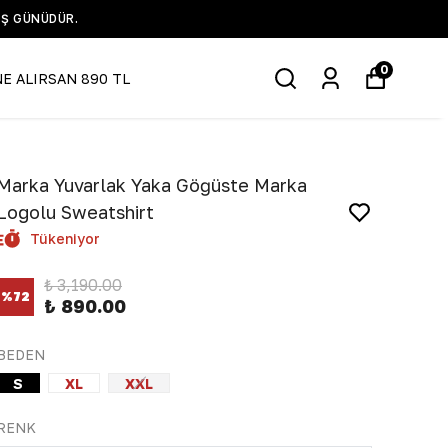
IŞ GÜNÜDÜR.
0
NE ALIRSAN 890 TL
Marka Yuvarlak Yaka Göğüste Marka
Logolu Sweatshirt
Tükeniyor
₺ 3,190.00
%
72
₺ 890.00
BEDEN
S
XL
XXL
RENK