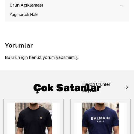
Ürün Açıklaması
Yağmurluk Haki
Yorumlar
Bu ürün için henüz yorum yapılmamış.
Çok Satanlar
Favori Ürünler
Sayfası