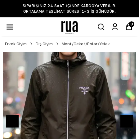
SIPARIŞINIZ 24 SAAT IÇINDE KARGOYA VERILIR.
ORTALAMA TESLIMAT SÜRESI 1–3 IŞ GÜNÜDÜR.
0
Erkek Giyim
Dış Giyim
Mont/Ceket/Polar/Yelek