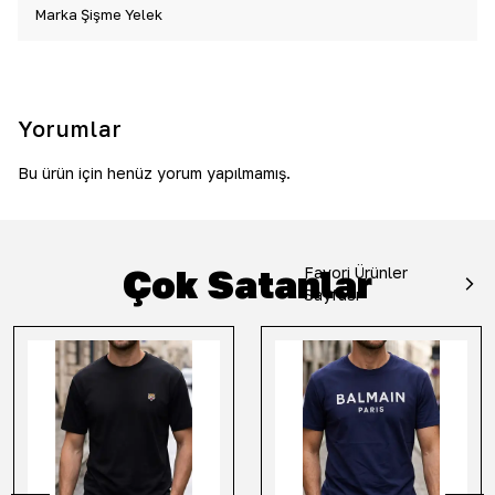
Marka Şişme Yelek
Yorumlar
Bu ürün için henüz yorum yapılmamış.
Çok Satanlar
Favori Ürünler
Sayfası