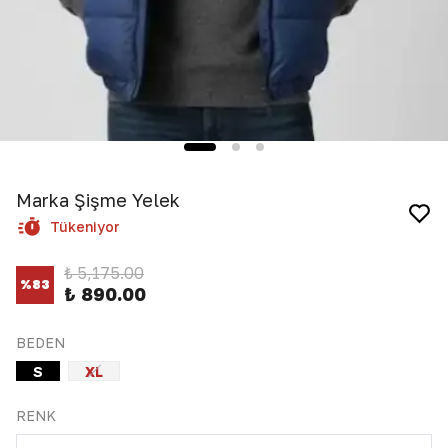
Marka Şişme Yelek
Tükeniyor
₺ 5,175.00
%
83
₺ 890.00
BEDEN
S
XL
RENK