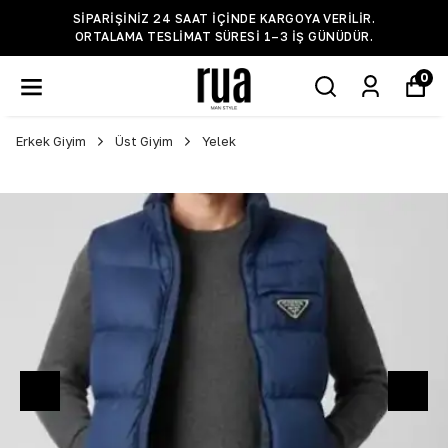
SIPARIŞINIZ 24 SAAT IÇINDE KARGOYA VERILIR.
ORTALAMA TESLIMAT SÜRESI 1–3 IŞ GÜNÜDÜR.
0
Erkek Giyim
Üst Giyim
Yelek