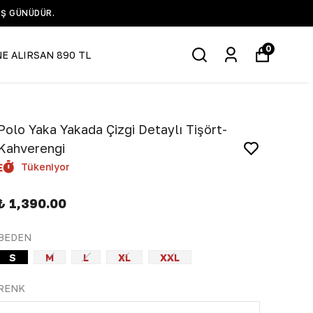
0
NE ALIRSAN 890 TL
Polo Yaka Yakada Çizgi Detaylı Tişört-
Kahverengi
Tükeniyor
₺ 1,390.00
BEDEN
S
M
L
XL
XXL
RENK