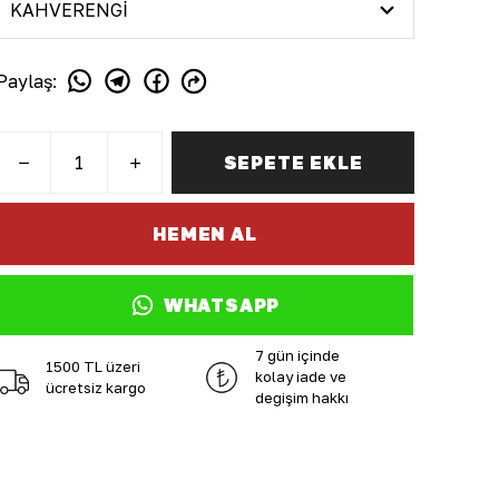
Paylaş
:
SEPETE EKLE
HEMEN AL
WHATSAPP
7 gün içinde
1500 TL üzeri
kolay iade ve
ücretsiz kargo
değişim hakkı