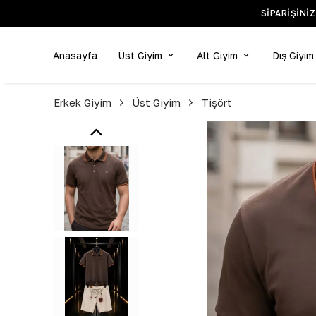
Anasayfa
Üst Giyim
Alt Giyim
Dış Giyim
Erkek Giyim
Üst Giyim
Tişört