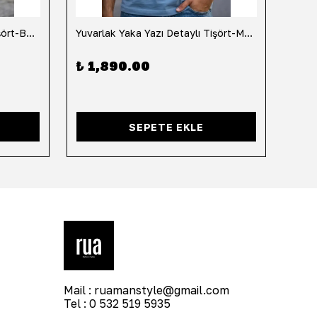
Yuvarlak Yaka Yazı Detaylı Tişört-Beyaz
Yuvarlak Yaka Yazı Detaylı Tişört-Mavi
Yuvar
₺ 1,890.00
₺ 1
SEPETE EKLE
Mail :
ruamanstyle@gmail.com
Tel : 0 532 519 5935