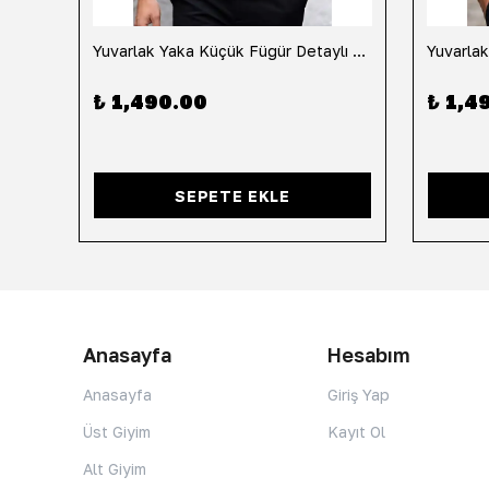
h
Yuvarlak Yaka Küçük Fügür Detaylı Tişört-Siyah
₺ 1,490.00
₺ 1,4
SEPETE EKLE
Anasayfa
Hesabım
Anasayfa
Giriş Yap
Üst Giyim
Kayıt Ol
Alt Giyim