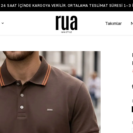
BİLGİ VE DESTEK WHATSAPP HATTI +90 532 519 5935
Takımlar