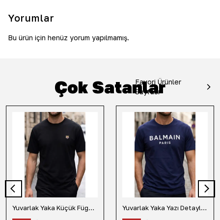
Yorumlar
Bu ürün için henüz yorum yapılmamış.
Çok Satanlar
Favori Ürünler
Sayfası
Yuvarlak Yaka Küçük Fügür Detaylı Tişört-Siyah
Yuvarlak Yaka Yazı Detaylı Tişört-Lacivert