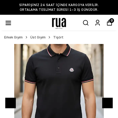
SIPARIŞINIZ 24 SAAT IÇINDE KARGOYA VERILIR.
ORTALAMA TESLIMAT SÜRESI 1–3 IŞ GÜNÜDÜR.
0
Erkek Giyim
Üst Giyim
Tişört