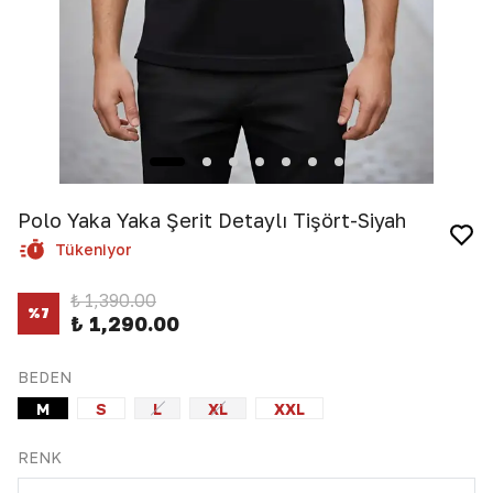
Polo Yaka Yaka Şerit Detaylı Tişört-Siyah
Tükeniyor
₺ 1,390.00
%
7
₺ 1,290.00
BEDEN
M
S
L
XL
XXL
RENK