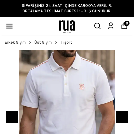
SIPARIŞINIZ 24 SAAT IÇINDE KARGOYA VERILIR.
ORTALAMA TESLIMAT SÜRESI 1–3 IŞ GÜNÜDÜR.
0
Erkek Giyim
Üst Giyim
Tişört