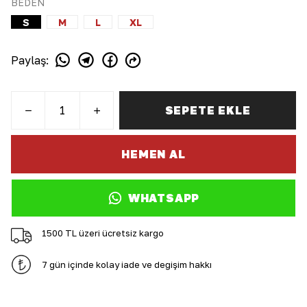
BEDEN
S
M
L
XL
Paylaş
:
SEPETE EKLE
HEMEN AL
WHATSAPP
1500 TL üzeri ücretsiz kargo
7 gün içinde kolay iade ve değişim hakkı