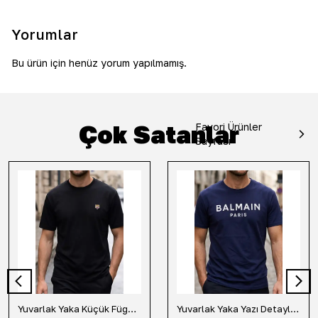
Yorumlar
Bu ürün için henüz yorum yapılmamış.
Çok Satanlar
Favori Ürünler
Sayfası
Yuvarlak Yaka Küçük Fügür Detaylı Tişört-Siyah
Yuvarlak Yaka Yazı Detaylı Tişört-Lacivert