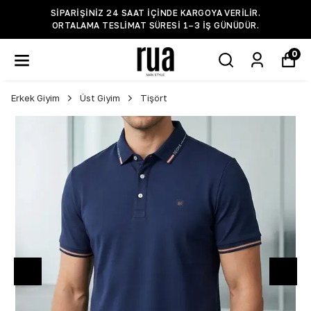
SIPARIŞINIZ 24 SAAT IÇINDE KARGOYA VERILIR.
ORTALAMA TESLIMAT SÜRESI 1–3 IŞ GÜNÜDÜR.
0
Erkek Giyim
Üst Giyim
Tişört