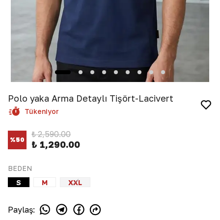
Polo yaka Arma Detaylı Tişört-Lacivert
Tükeniyor
₺ 2,590.00
%
50
₺ 1,290.00
BEDEN
S
M
XXL
Paylaş
: