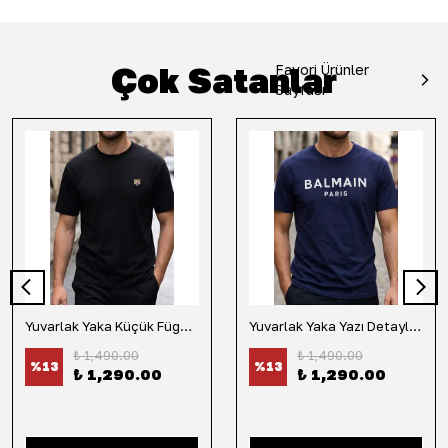
Çok Satanlar
Favori Ürünler
Sayfası
Yuvarlak Yaka Küçük Fügür Detaylı Tişört-Siyah
Yuvarlak Yaka Yazı Detaylı Tişört-Lacivert
₺ 1,490.00
₺ 1,490.00
%
13
%
13
₺ 1,290.00
₺ 1,290.00