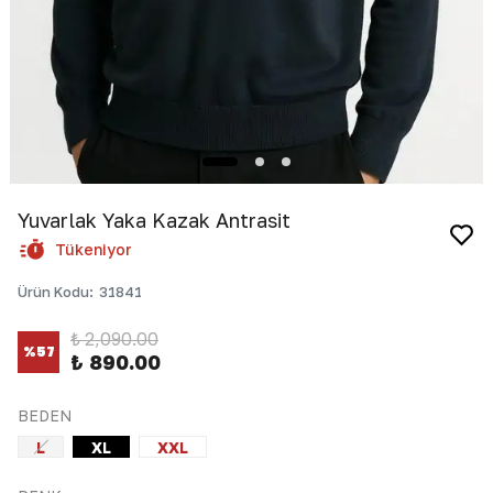
Yuvarlak Yaka Kazak Antrasit
Tükeniyor
Ürün Kodu
:
31841
₺ 2,090.00
%
57
₺ 890.00
BEDEN
L
XL
XXL