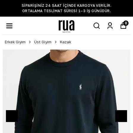
SIPARIŞINIZ 24 SAAT IÇINDE KARGOYA VERILIR.
ORTALAMA TESLIMAT SÜRESI 1–3 IŞ GÜNÜDÜR.
0
Erkek Giyim
Üst Giyim
Kazak