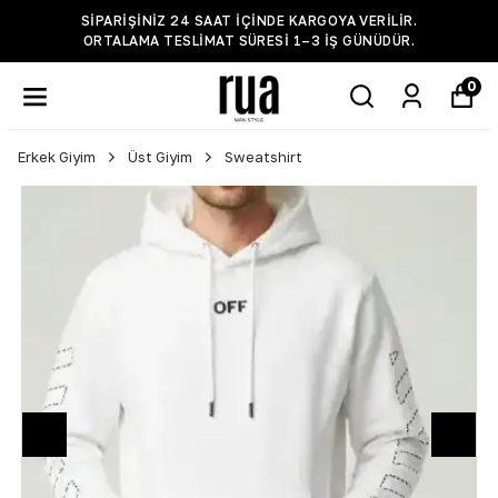
SIPARIŞINIZ 24 SAAT IÇINDE KARGOYA VERILIR.
ORTALAMA TESLIMAT SÜRESI 1–3 IŞ GÜNÜDÜR.
0
Erkek Giyim
Üst Giyim
Sweatshirt