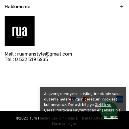
Hakkımızda
Mail :
ruamanstyle@gmail.com
Tel : 0 532 519 5935
Alışveriş deneyiminizi iyileştirmek için yasal
düzenlemelere uygun çerezler (cookies)
kullanıyoruz. Detaylı bilgiye
Gizlilik ve
Çerez Politikası
sayfamızdan erişebilirsiniz.
Anladım
©2023 Tüm Hakları Saklıdır - ikas E-Ticaret
Altyapısı ile
Hazırlanmıştır.