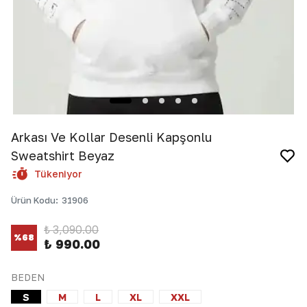
Arkası Ve Kollar Desenli Kapşonlu
Sweatshirt Beyaz
Tükeniyor
Ürün Kodu
:
31906
₺ 3,090.00
%
68
₺ 990.00
BEDEN
S
M
L
XL
XXL