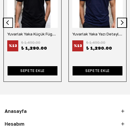
Yuvarlak Yaka Küçük Fügür Detaylı Tişört-Siyah
Yuvarlak Yaka Yazı Detaylı Tişört-Lacivert
₺ 1,490.00
₺ 1,490.00
%
13
%
13
₺ 1,290.00
₺ 1,290.00
SEPETE EKLE
SEPETE EKLE
Anasayfa
Hesabım