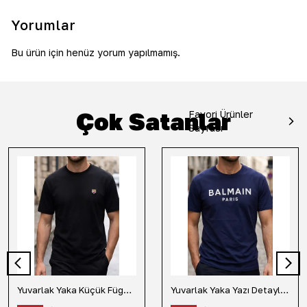
Yorumlar
Bu ürün için henüz yorum yapılmamış.
Çok Satanlar
Favori Ürünler
Sayfası
Yuvarlak Yaka Küçük Fügür Detaylı Tişört-Siyah
Yuvarlak Yaka Yazı Detaylı Tişört-Lacivert