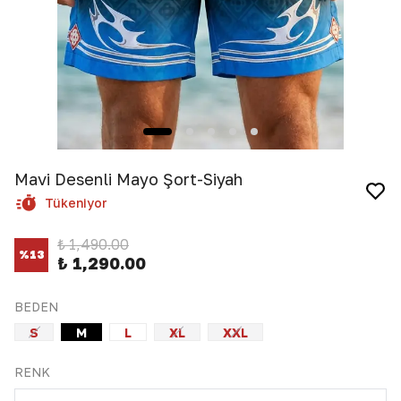
Mavi Desenli Mayo Şort-Siyah
Tükeniyor
₺ 1,490.00
%
13
₺ 1,290.00
BEDEN
S
M
L
XL
XXL
RENK