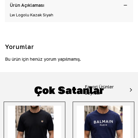
Ürün Açıklaması
Lw Logolu Kazak Siyah
Yorumlar
Bu ürün için henüz yorum yapılmamış.
Çok Satanlar
Favori Ürünler
Sayfası