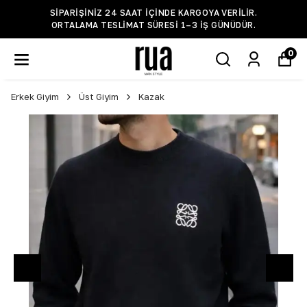
SIPARIŞINIZ 24 SAAT IÇINDE KARGOYA VERILIR.
ORTALAMA TESLIMAT SÜRESI 1–3 IŞ GÜNÜDÜR.
0
Erkek Giyim
Üst Giyim
Kazak