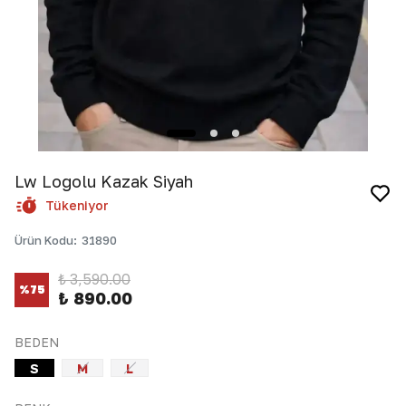
Lw Logolu Kazak Siyah
Tükeniyor
Ürün Kodu
:
31890
₺ 3,590.00
%
75
₺ 890.00
BEDEN
S
M
L