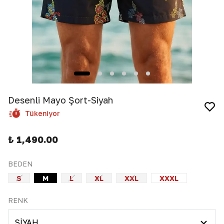
Desenli Mayo Şort-Siyah
Tükeniyor
₺ 1,490.00
BEDEN
S
M
L
XL
XXL
XXXL
RENK