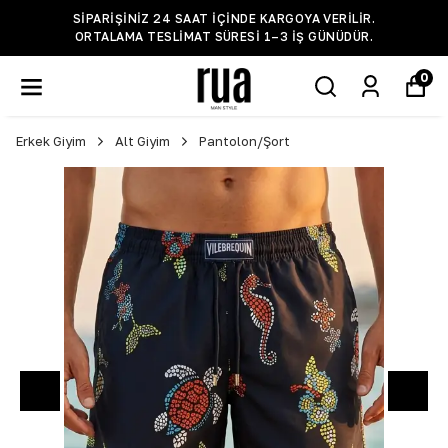
SIPARIŞINIZ 24 SAAT IÇINDE KARGOYA VERILIR.
ORTALAMA TESLIMAT SÜRESI 1–3 IŞ GÜNÜDÜR.
0
Erkek Giyim
Alt Giyim
Pantolon/Şort