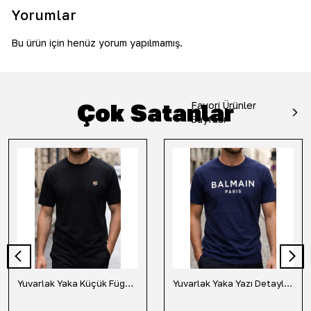
Yorumlar
Bu ürün için henüz yorum yapılmamış.
Çok Satanlar
Favori Ürünler
Sayfası
Yuvarlak Yaka Küçük Fügür Detaylı Tişört-Siyah
Yuvarlak Yaka Yazı Detaylı Tişört-Lacivert