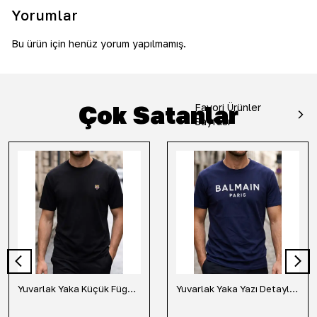
Yorumlar
Bu ürün için henüz yorum yapılmamış.
Çok Satanlar
Favori Ürünler
Sayfası
Yuvarlak Yaka Küçük Fügür Detaylı Tişört-Siyah
Yuvarlak Yaka Yazı Detaylı Tişört-Lacivert