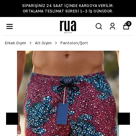
SIPARIŞINIZ 24 SAAT IÇINDE KARGOYA VERILIR.
ORTALAMA TESLIMAT SÜRESI 1–3 IŞ GÜNÜDÜR.
0
Erkek Giyim
Alt Giyim
Pantolon/Şort