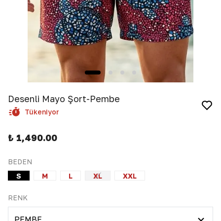
Desenli Mayo Şort-Pembe
Tükeniyor
₺ 1,490.00
BEDEN
S
M
L
XL
XXL
RENK