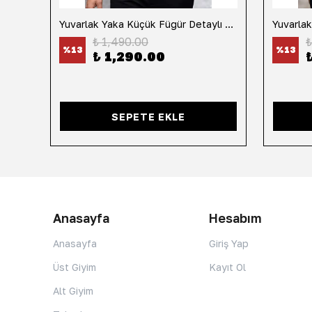
h
Yuvarlak Yaka Küçük Fügür Detaylı Tişört-Siyah
₺ 1,490.00
₺
%
13
%
13
₺ 1,290.00
SEPETE EKLE
Anasayfa
Hesabım
Anasayfa
Giriş Yap
Üst Giyim
Kayıt Ol
Alt Giyim