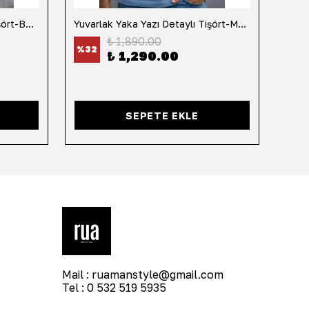
Yuvarlak Yaka Yazı Detaylı Tişört-Beyaz
Yuvarlak Yaka Yazı Detaylı Tişört-Mavi
Yuvar
₺ 1,890.00
%
32
%
32
₺ 1,290.00
SEPETE EKLE
Mail :
ruamanstyle@gmail.com
Tel : 0 532 519 5935