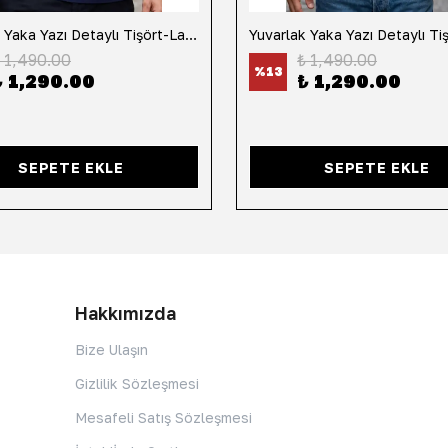
Yuvarlak Yaka Yazı Detaylı Tişört-Lacivert
 1,490.00
₺ 1,490.00
%
13
₺ 1,290.00
₺ 1,290.00
SEPETE EKLE
SEPETE EKLE
Hakkımızda
Bize Ulaşın
Gizlilik Sözleşmesi
Mesafeli Satış Sözleşmesi