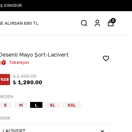
IŞ GÜNÜDÜR.
0
NE ALIRSAN 890 TL
Desenli Mayo Şort-Lacivert
Tükeniyor
₺ 1,490.00
%
13
₺ 1,290.00
BEDEN
S
M
L
XL
XXL
RENK