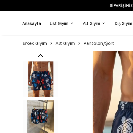
SIPARIŞINI
Anasayfa
Üst Giyim
Alt Giyim
Dış Giyim
Erkek Giyim
Alt Giyim
Pantolon/Şort