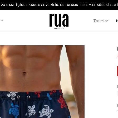
Z 24 SAAT IÇINDE KARGOYA VERILIR. ORTALAMA TESLIMAT SÜRESI 1–3 
Takımlar