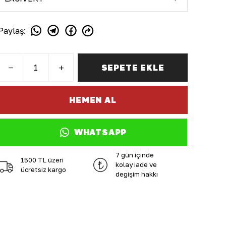
Paylaş
:
SEPETE EKLE
HEMEN AL
WHATSAPP
7 gün içinde
1500 TL üzeri
kolay iade ve
ücretsiz kargo
değişim hakkı